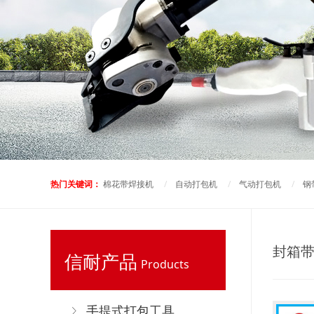
热门关键词：
棉花带焊接机
/
自动打包机
/
气动打包机
/
钢
封箱
信耐产品
Products
手提式打包工具