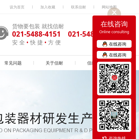
设为首页
加入收藏
联系信耐
网站地图
在线咨询
货物要包装 就找信耐
021-5488-4151 021-5488-4163
Online consulting
安 全
•
快 捷
•
方 便
在线咨询
在线咨询
常见问题
关于信耐
信耐实力
咨询热线