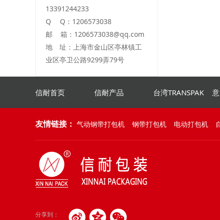
13391244233
Q Q：1206573038
邮 箱：1206573038@qq.com
地 址：上海市金山区亭林镇工
业区亭卫公路9299弄79号
信耐首页
信耐产品
台湾TRANSPAK
意
友情链接：
气动钢带打包机
钢带打包机
电动打包机
分享到：