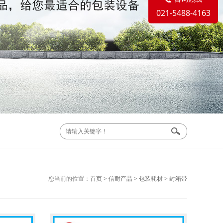
021-5488-4163
您当前的位置：
首页
>
信耐产品
>
包装耗材
>
封箱带