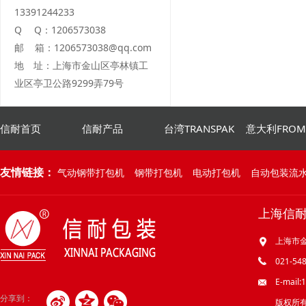
13391244233
Q Q：1206573038
邮 箱：1206573038@qq.com
地 址：上海市金山区亭林镇工
业区亭卫公路9299弄79号
信耐首页
信耐产品
台湾TRANSPAK
意大利FRO
友情链接：
气动钢带打包机
钢带打包机
电动打包机
自动包装流
上海信
上海市金
021-548
E-mail
分享到：
版权所有