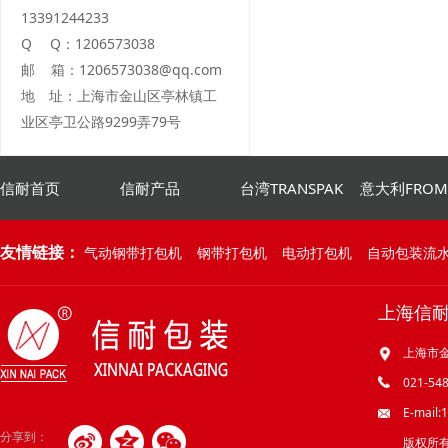
13391244233
Q Q：1206573038
邮 箱：1206573038@qq.com
地 址：上海市金山区亭林镇工
业区亭卫公路9299弄79号
信耐首页
信耐产品
台湾TRANSPAK
意大利FRO
友情链接：
气动钢带打包机
钢带打包机
电动打包机
自动包装流
上海信
上海市金
021-548
E-mail
分享到：
版权所有