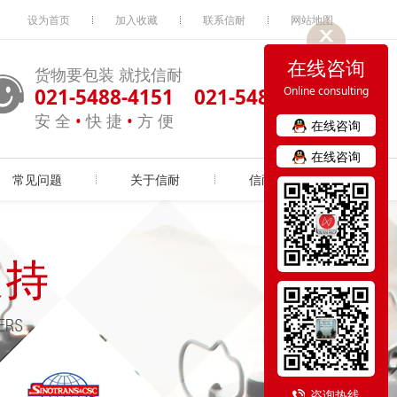
设为首页
加入收藏
联系信耐
网站地图
在线咨询
货物要包装 就找信耐
021-5488-4151 021-5488-4163
Online consulting
安 全
•
快 捷
•
方 便
在线咨询
在线咨询
常见问题
关于信耐
信耐实力
咨询热线