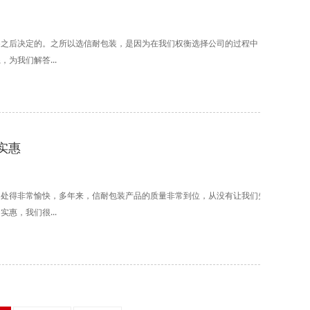
察之后决定的。之所以选信耐包装，是因为在我们权衡选择公司的过程中，信耐包装的
为我们解答...
实惠
相处得非常愉快，多年来，信耐包装产品的质量非常到位，从没有让我们失望过。为我
惠，我们很...