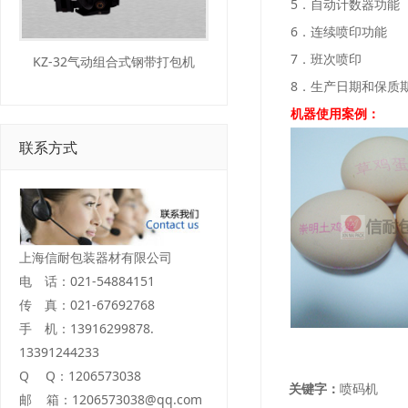
5．自动计数器功能
6．连续喷印功能
7．班次喷印
KZ-32气动组合式钢带打包机
8．生产日期和保质
机器使用案例：
联系方式
上海信耐包装器材有限公司
电 话：021-54884151
传 真：021-67692768
手 机：13916299878.
13391244233
Q Q：1206573038
关键字：
喷码机
邮 箱：1206573038@qq.com