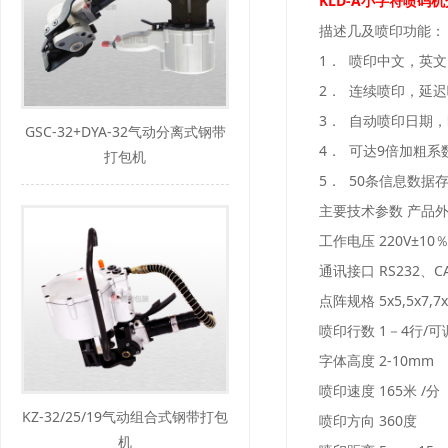
KLD-A小字符喷码
描述几及喷印功能：
1． 喷印中文，英
2． 连续喷印，延
3． 自动喷印日期
GSC-32+DYA-32气动分离式钢带
4． 可达9倍加粗系
打包机
5． 50条信息数据
主要技术参数
产品
工作电压
220V±10
通讯接口
RS232、C
点阵规格
5x5,5x7,7
喷印行数
1－4行/可
字体高度
2-10mm
喷印速度
165米 /
KZ-32/25/19气动组合式钢带打包
喷印方向
360度
机