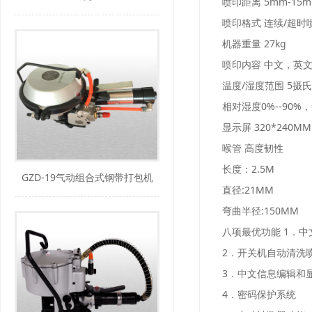
喷印距离
5mm-15
喷印格式
连续/超时
机器重量
27kg
喷印内容
中文，英
温度/湿度范围
5摄氏
相对湿度0%--90%
显示屏
320*240MM
喉管
高度韧性
长度：2.5M
GZD-19气动组合式钢带打包机
直径:21MM
弯曲半径:150MM
八项最优功能
1．中
2．开关机自动清洗
3．中文信息编辑和
4．密码保护系统