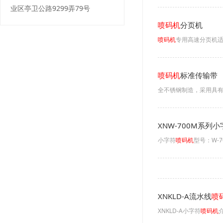
业区亭卫公路9299弄79号
喷码机
分页机
喷码机
专用高速分页机适
喷码机
标准传输带
全不锈钢制造，采用具有
XNW-700M系列
小字符
喷码机
型号：W-
XNKLD-A流水线
喷
XNKLD-A小字符
喷码机