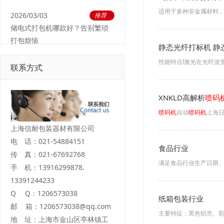
适用于多种非金属材料，
2026/03/03
推荐
储电式打包机哪款好？告别繁琐
打包烦恼
静态光纤打标机 静
性能特点l激光在光纤波
联系方式
XNKLD高解析
喷码
喷码机
自动
喷码机
上海
上海信耐包装器材有限公司
电 话：021-54884151
食品行业
传 真：021-67692768
满足食品行业生产日期、
手 机：13916299878.
13391244233
Q Q：1206573038
纸箱包装行业
邮 箱：1206573038@qq.com
主要特征：黑色铝壳、彩
地 址：上海市金山区亭林镇工