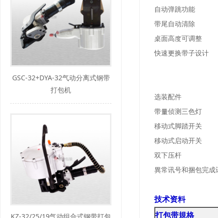
自动弹跳功能
带尾自动清除
桌面高度可调整
快速更换带子设计
GSC-32+DYA-32气动分离式钢带
打包机
选装配件
带量侦测三色灯
移动式脚踏开关
移动式启动开关
双下压杆
異常讯号和捆包完成
技术资料
打包带規格
KZ-32/25/19气动组合式钢带打包